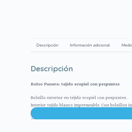
Descripción
Información adicional
Medi
Descripción
Bolso Panera: tejido ecopiel con pespuntes
Bolsillo exterior en tejido ecopiel con pespuntes.
Interior tejido blanco impermeable. Con bolsillos i
Culete rígido.
Asas para colgar en la silla mediante broches en ec
Asa para colgar al hombro en el interior también en