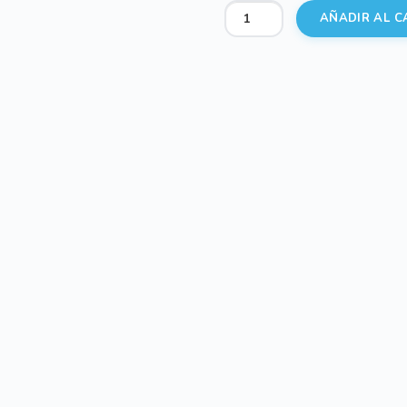
Bolsos
AÑADIR AL C
Ecopiel
Pespuntes
Grecia
Negro
cantidad