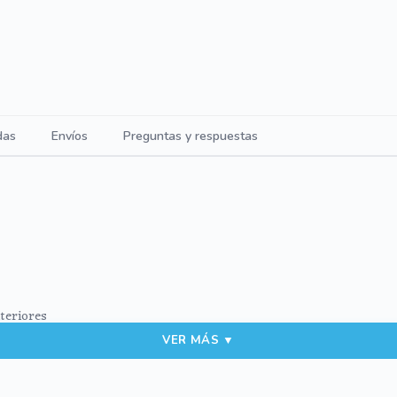
das
Envíos
Preguntas y respuestas
nteriores
VER MÁS ▼
opiel.
 ecopiel.