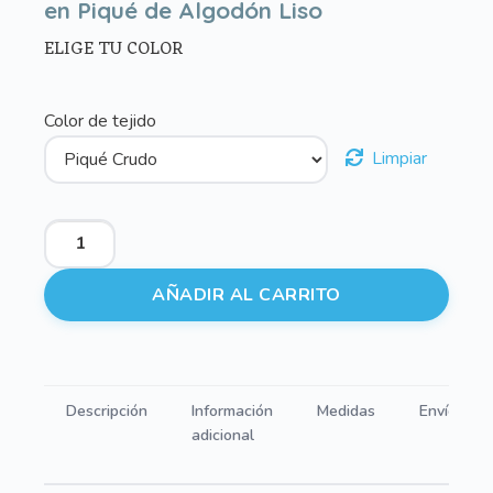
en Piqué de Algodón Liso
ELIGE TU COLOR
Color de tejido
Limpiar
Bajeras
Universales
para
AÑADIR AL CARRITO
Colchón
en
Piqué
de
Descripción
Información
Medidas
Envíos
Algodón
adicional
Liso
cantidad