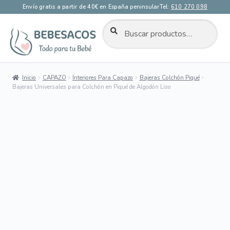
Envío gratis a partir de 40€ en España peninsular
Tel:
610 270 098
BUSCAR
Buscar
por:
Ir
Ir
a
al
la
contenido
Inicio
CAPAZO
Interiores Para Capazo
Bajeras Colchón Piqué
navegación
Bajeras Universales para Colchón en Piqué de Algodón Liso