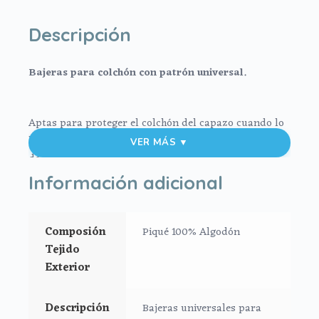
Descripción
Bajeras para colchón con patrón universal.
Aptas para proteger el colchón del capazo cuando lo
llevas encima del interior, 0 cuando no llevas interior
VER MÁS ▼
de capazo.
Información adicional
En tejido piqué de algodón liso.
Se ajusta al colchón mediante goma.
Composión
Piqué 100% Algodón
Tejido
Medidas máximo 80x38cm
Exterior
**Puedes lavar tu bajera de colchón a mano o en
lavadora siempre agua fría, jabones no abrasivos y
Descripción
Bajeras universales para