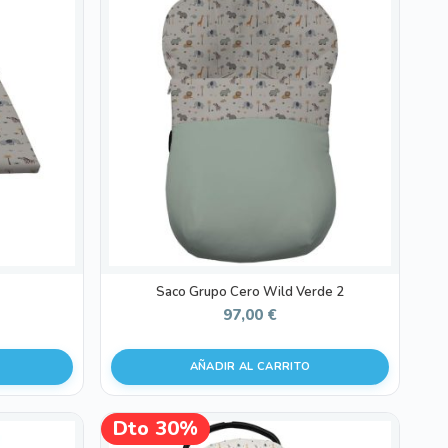
Saco Grupo Cero Wild Verde 2
97,00
€
AÑADIR AL CARRITO
Este
Dto 30%
¡OFERTA!
producto