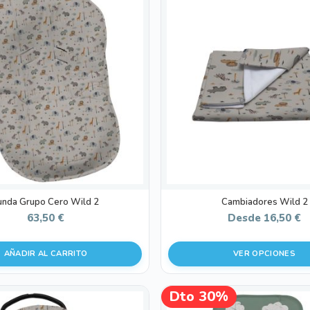
producto
tiene
múltiples
variantes.
Las
opciones
se
pueden
elegir
en
la
página
de
unda Grupo Cero Wild 2
Cambiadores Wild 2
producto
63,50
€
Desde
16,50
€
AÑADIR AL CARRITO
VER OPCIONES
Este
Dto 30%
¡OFERTA!
producto