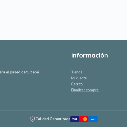
por
popularidad
Información
ara el paseo de tu bebé.
Tienda
Mi cuenta
Carrito
Finalizar compra
Calidad Garantizada
VISA
AMEX