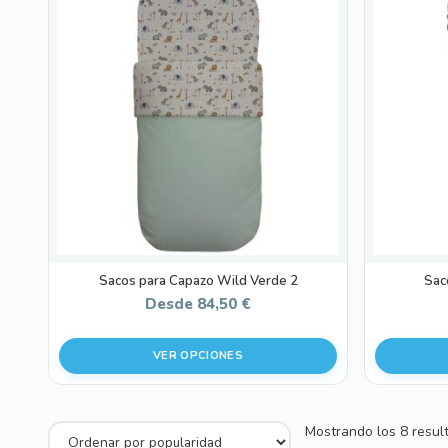
tiene
tiene
múltiples
múltiples
variantes.
variantes.
Las
Las
opciones
opciones
se
se
pueden
pueden
elegir
elegir
en
en
la
la
página
página
de
de
Sacos para Capazo Wild Verde 2
Sac
producto
producto
Desde
84,50
€
VER OPCIONES
Mostrando los 8 resul