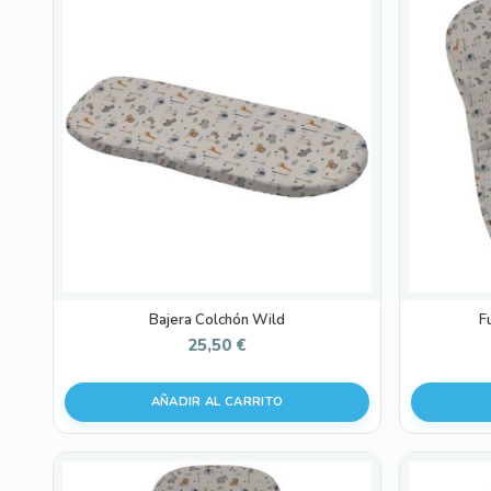
Bajera Colchón Wild
F
25,50
€
AÑADIR AL CARRITO
Este
Este
producto
producto