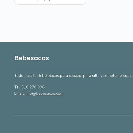
Bebesacos
Todo para tu Bebé. Sacos para capazo, para silla y complementos p
Tel:
610 270 098
Email:
info@bebesacos.com