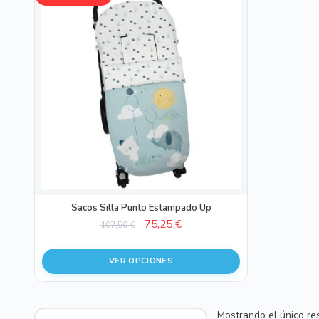
producto
tiene
múltiples
variantes.
Las
opciones
se
pueden
elegir
en
la
página
de
Sacos Silla Punto Estampado Up
producto
El
El
75,25
€
107,50
€
precio
precio
original
actual
VER OPCIONES
era:
es:
107,50 €.
75,25 €.
Mostrando el único re