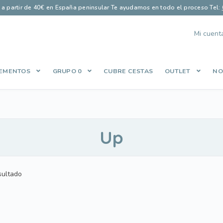
s a partir de 40€ en España peninsular
·
Te ayudamos en todo el proceso
·
Tel:
Mi cuent
EMENTOS
GRUPO 0
CUBRE CESTAS
OUTLET
NO
Finalizar compra
Guía saco perfecto
Let’s Keep In Touch
Lista de
es
Política de Privacidad
Qué opinan nuestros clientes
Share Cart
Up
sultado