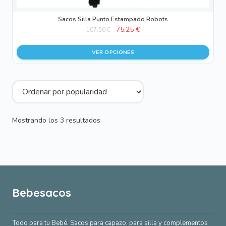
Sacos Silla Punto Estampado Robots
El
El
75,25
€
107,50
€
precio
precio
original
actual
VER OPCIONES
era:
es:
107,50 €.
75,25 €.
Ordenado
Mostrando los 3 resultados
por
popularidad
Bebesacos
Todo para tu Bebé. Sacos para capazo, para silla y complementos