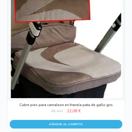
Cubre pies para camaleon en franela pata de gallo gris
El
El
22,08
€
88,30
€
precio
precio
original
actual
AÑADIR AL CARRITO
era:
es: