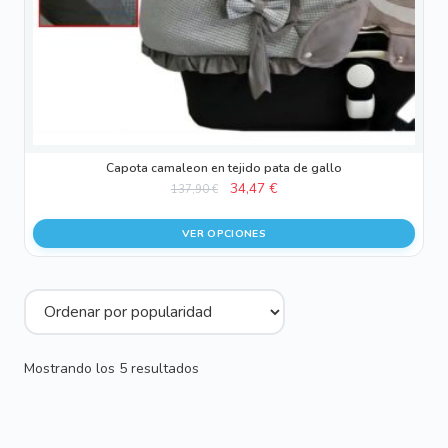
en
la
página
de
producto
Capota camaleon en tejido pata de gallo
El
El
34,47
€
137,90
€
precio
precio
original
actual
VER OPCIONES
era:
es:
137,90 €.
34,47 €.
Ordenado
Mostrando los 5 resultados
por
popularidad