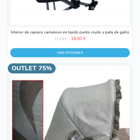
página
de
producto
Interior de capazo camaleon en tejido punto crudo y pata de gallo
El
El
18,30
€
73,20
€
precio
precio
original
actual
VER OPCIONES
era:
es:
73,20 €.
18,30 €.
Este
OUTLET 75%
¡OFERTA!
producto
tiene
múltiples
variantes.
Las
opciones
se
pueden
elegir