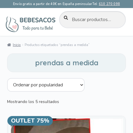
Envío gratis a partir de 40€ en España peninsular
Tel:
610 270 098
BUSCAR
Buscar
por:
Ir
Ir
a
al
la
contenido
Inicio
Productos etiquetados “prendas a medida”
navegación
prendas a medida
Ordenado
Mostrando los 5 resultados
por
popularidad
OUTLET 75%
¡OFERTA!