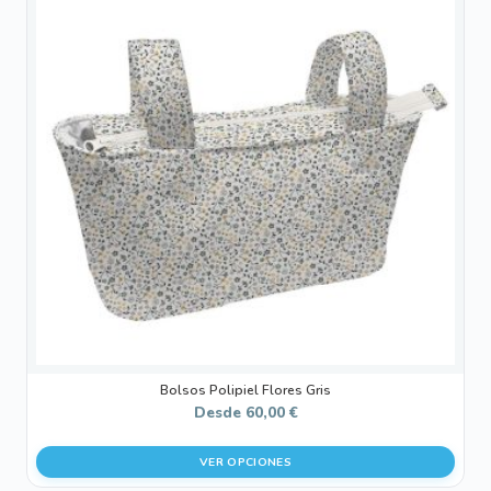
tiene
múltiples
variantes.
Las
opciones
se
pueden
elegir
en
la
página
de
producto
Bolsos Polipiel Flores Gris
Desde
60,00
€
VER OPCIONES