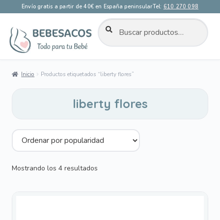
Envío gratis a partir de 40€ en España peninsular
Tel:
610 270 098
BUSCAR
Buscar
por:
Ir
Ir
a
al
la
contenido
Inicio
Productos etiquetados “liberty flores”
navegación
liberty flores
Ordenado
Mostrando los 4 resultados
por
popularidad
Este
producto