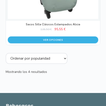
página
de
producto
Sacos Silla Clásicos Estampados Alicia
El
El
95,55
€
136,50
€
precio
precio
original
actual
VER OPCIONES
era:
es:
136,50 €.
95,55 €.
Ordenado
Mostrando los 4 resultados
por
popularidad
Bebesacos