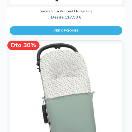
Sacos Silla Polipiel Flores Gris
Desde
117,50
€
VER OPCIONES
Este
Dto 30%
¡OFERTA!
producto
tiene
múltiples
variantes.
Las
opciones
se
pueden
elegir
en
la