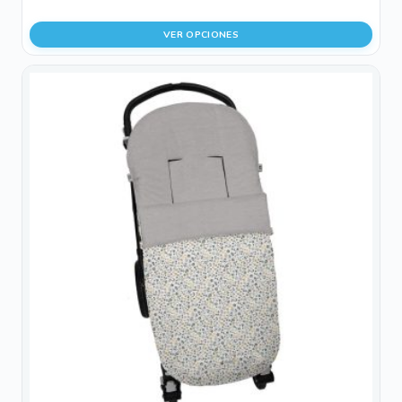
precio
precio
original
actual
VER OPCIONES
era:
es:
42,00 €.
27,30 €.
Este
producto
tiene
múltiples
variantes.
Las
opciones
se
pueden
elegir
en
la
página
de
producto