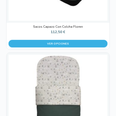
página
de
producto
Sacos Capazo Con Colcha Floren
112,50
€
VER OPCIONES
Este
producto
tiene
múltiples
variantes.
Las
opciones
se
pueden
elegir