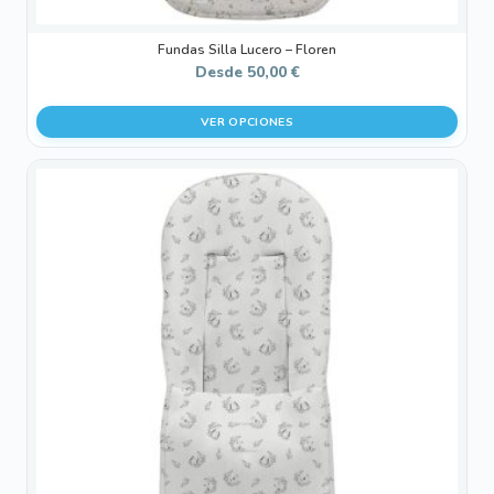
Fundas Silla Lucero – Floren
Desde
50,00
€
VER OPCIONES
Este
producto
tiene
múltiples
variantes.
Las
opciones
se
pueden
elegir
en
la