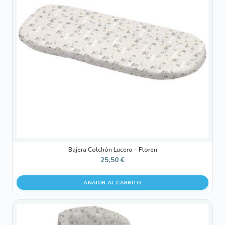
Bajera Colchón Lucero – Floren
25,50
€
AÑADIR AL CARRITO
Este
producto