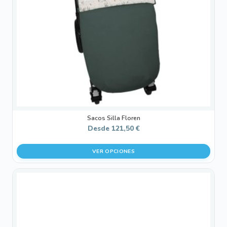
se
pueden
elegir
en
la
página
de
producto
Sacos Silla Floren
Desde
121,50
€
VER OPCIONES