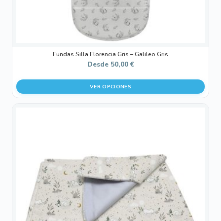
página
de
producto
Fundas Silla Florencia Gris – Galileo Gris
Desde
50,00
€
VER OPCIONES
Este
producto
tiene
múltiples
variantes.
Las
opciones
se
pueden
elegir