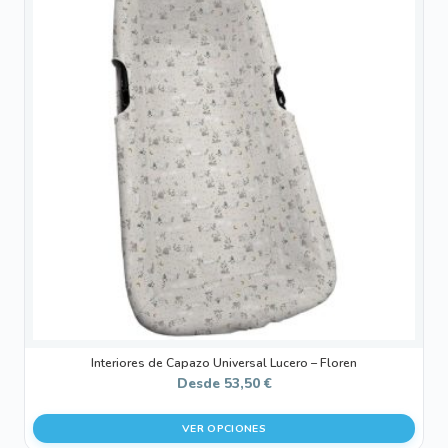
tiene
múltiples
variantes.
Las
opciones
se
pueden
elegir
en
la
página
de
producto
Interiores de Capazo Universal Lucero – Floren
Desde
53,50
€
VER OPCIONES