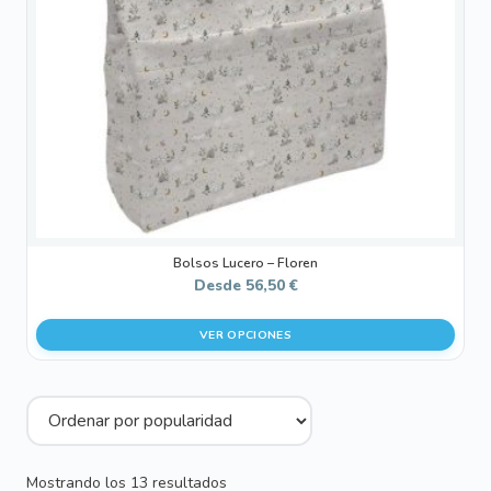
se
pueden
elegir
en
la
página
de
producto
Bolsos Lucero – Floren
Desde
56,50
€
VER OPCIONES
Ordenado
Mostrando los 13 resultados