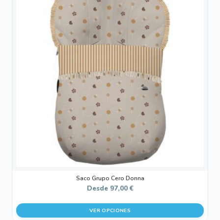
tiene
múltiples
variantes.
Las
opciones
se
pueden
elegir
en
la
página
de
producto
Saco Grupo Cero Donna
Desde
97,00
€
VER OPCIONES