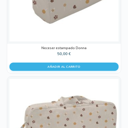
Neceser estampado Donna
50,00
€
AÑADIR AL CARRITO
Este
producto
tiene
múltiples
variantes.
Las
opciones