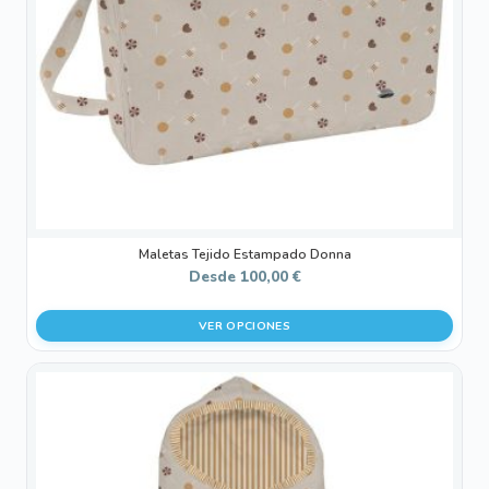
se
pueden
elegir
en
la
página
de
producto
Maletas Tejido Estampado Donna
Desde
100,00
€
VER OPCIONES
Este
producto
tiene
múltiples
variantes.