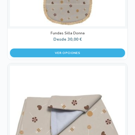
página
de
producto
Fundas Silla Donna
Desde
30,00
€
VER OPCIONES