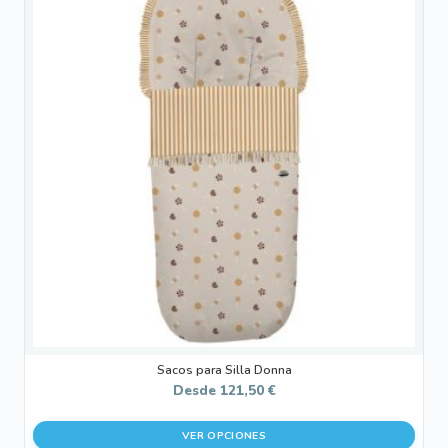
tiene
múltiples
variantes.
Las
opciones
se
pueden
elegir
en
la
página
de
producto
Sacos para Silla Donna
Desde
121,50
€
VER OPCIONES