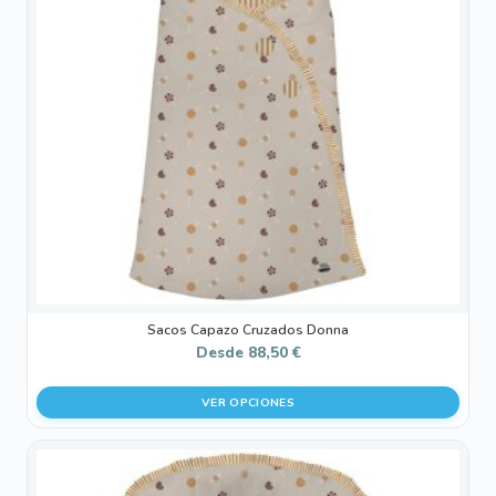
Las
opciones
se
pueden
elegir
en
la
página
de
producto
Sacos Capazo Cruzados Donna
Desde
88,50
€
VER OPCIONES
Este
producto