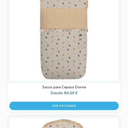
variantes.
Las
opciones
se
pueden
elegir
en
la
página
de
producto
Sacos para Capazo Donna
Desde
84,50
€
VER OPCIONES
Este
producto