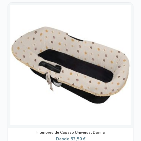
Este
producto
tiene
múltiples
variantes.
Las
opciones
se
pueden
elegir
en
la
página
de
producto
Interiores de Capazo Universal Donna
Desde
53,50
€