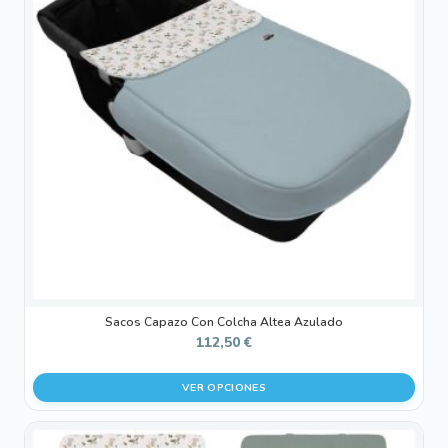
variantes.
Las
opciones
se
pueden
elegir
en
la
página
de
producto
Sacos Capazo Con Colcha Altea Azulado
112,50
€
VER OPCIONES