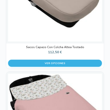
elegir
en
la
página
de
producto
Sacos Capazo Con Colcha Altea Tostado
112,50
€
VER OPCIONES
Este
producto
tiene
múltiples
variantes.
Las