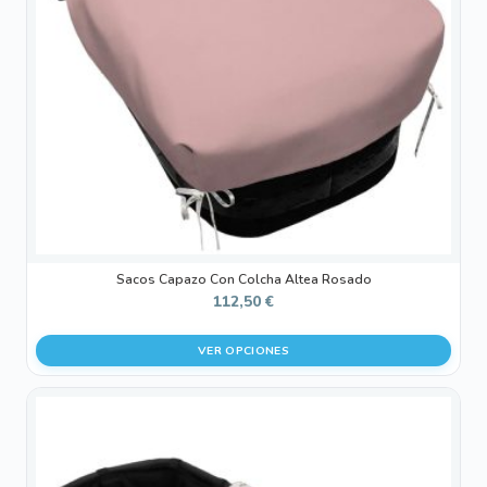
opciones
se
pueden
elegir
en
la
página
de
producto
Sacos Capazo Con Colcha Altea Rosado
112,50
€
VER OPCIONES
Este
producto
tiene
múltiples