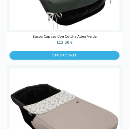
página
de
producto
Sacos Capazo Con Colcha Altea Verde
112,50
€
VER OPCIONES
Este
producto
tiene
múltiples
variantes.
Las
opciones
se
pueden