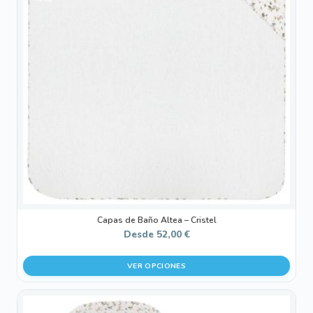
variantes.
Las
opciones
se
pueden
elegir
en
la
página
de
producto
Capas de Baño Altea – Cristel
Desde
52,00
€
VER OPCIONES
Este