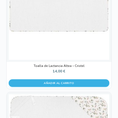
Toalla de Lactancia Altea – Cristel
14,00
€
AÑADIR AL CARRITO
Este
producto
tiene
múltiples