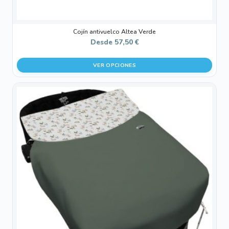
producto
Cojín antivuelco Altea Verde
Desde
57,50
€
VER OPCIONES
Este
producto
tiene
múltiples
variantes.
Las
opciones
se
pueden
elegir
en
la