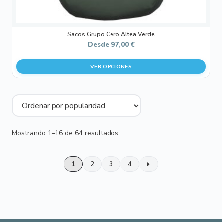
producto
Sacos Grupo Cero Altea Verde
Desde
97,00
€
VER OPCIONES
Ordenado
Mostrando 1–16 de 64 resultados
por
popularidad
1
2
3
4