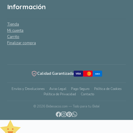
Información
Tienda
Mi cuenta
Carrito
Finalizar compra
Calidad Garantizada
VISA
AMEX
Envíos y Devoluciones
Aviso Legal
Pago Seguro
Política de Cookies
Política de Privacidad
Contacto
© 2026 Bebesacos.com — Todo para tu Bebé