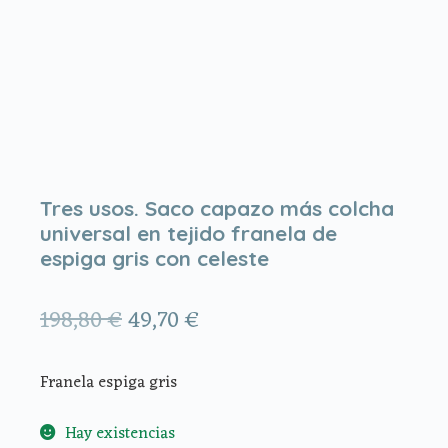
Tres usos. Saco capazo más colcha
universal en tejido franela de
espiga gris con celeste
El
El
198,80
€
49,70
€
precio
precio
Franela espiga gris
original
actual
era:
es:
Hay existencias