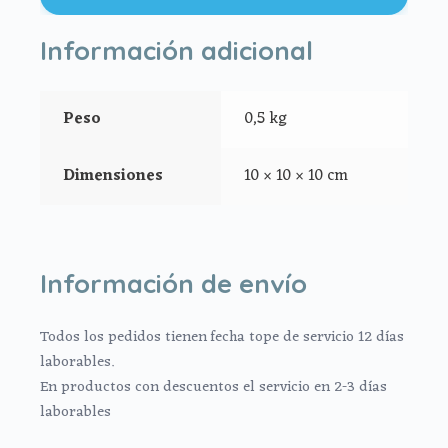
Tapa del saco en tejido crudo liso
Información adicional
Colcha en tejido espiga gris con aplique de entredos y
cinta de raso celeste.
Peso
0,5 kg
Volante de la colcha en tabla celeste.
Dimensiones
10 × 10 × 10 cm
Babero en liso celeste con volante de tabla en espiga
gris.
Almohada en celeste
Información de envío
Apto para todo tipo de capazos
Todos los pedidos tienen fecha tope de servicio 12 días
laborables.
En productos con descuentos el servicio en 2-3 días
laborables