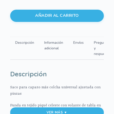
198,80 €.
49,70 €.
Tres
AÑADIR AL CARRITO
usos.
Saco
capazo
más
Descripción
Información
Envíos
Preguntas
colcha
adicional
y
universal
respuestas
en
tejido
franela
Descripción
de
espiga
Saco para capazo más colcha universal ajustada con
gris
pinzas
con
celeste
Funda en tejido piqué celeste con volante de tabla en
cantidad
espiga gris
VER MÁS ▼