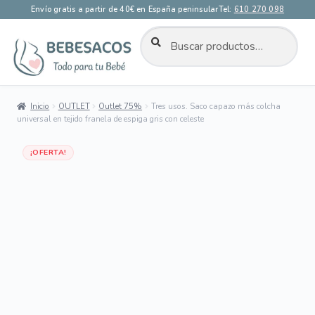
Envío gratis a partir de 40€ en España peninsular
Tel:
610 270 098
BUSCAR
Buscar
por:
Ir
Ir
a
al
la
contenido
Inicio
OUTLET
Outlet 75%
Tres usos. Saco capazo más colcha
navegación
universal en tejido franela de espiga gris con celeste
OUTLET 75%
¡OFERTA!