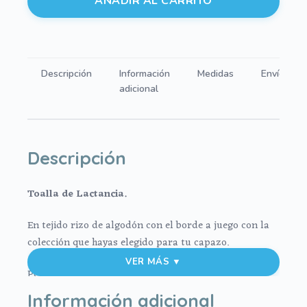
AÑADIR AL CARRITO
Bambula
Blanco
cantidad
Descripción
Información
Medidas
Envíos
adicional
Descripción
Toalla de Lactancia.
En tejido rizo de algodón con el borde a juego con la
colección que hayas elegido para tu capazo.
VER MÁS ▼
Perfecta para el uso diario con tu bebe sobre todo
para poner al hombro después de cada toma.
Información adicional