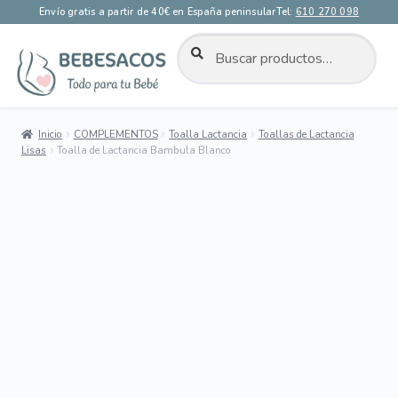
Envío gratis a partir de 40€ en España peninsular
Tel:
610 270 098
BUSCAR
Buscar
por:
Ir
Ir
a
al
la
contenido
Inicio
COMPLEMENTOS
Toalla Lactancia
Toallas de Lactancia
navegación
Lisas
Toalla de Lactancia Bambula Blanco