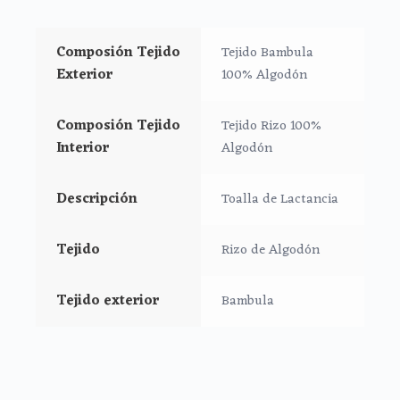
Medidas: 50x25cm
Composión Tejido
Tejido Bambula
**Puedes lavar a mano o en lavadora, siempre agua
Exterior
100% Algodón
fría, jabones no abrasivos y secado al natural.
Composión Tejido
Tejido Rizo 100%
Interior
Algodón
Descripción
Toalla de Lactancia
Tejido
Rizo de Algodón
Tejido exterior
Bambula