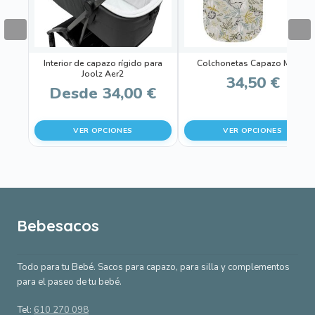
Las
Las
opciones
opciones
se
se
pueden
pueden
Interior de capazo rígido para
Colchonetas Capazo Marco
elegir
elegir
Joolz Aer2
34,50
€
en
en
Desde
34,00
€
la
la
página
página
VER OPCIONES
VER OPCIONES
de
de
producto
producto
Bebesacos
Todo para tu Bebé. Sacos para capazo, para silla y complementos
para el paseo de tu bebé.
Tel:
610 270 098