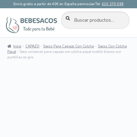
Envío gratis a partir de 40€ en España peninsular
Tel:
610 270 098
BUSCAR
Buscar
por:
Ir
Ir
a
al
la
contenido
Inicio
CAPAZO
Sacos Para Capazo Con Colcha
Sacos Con Colcha
navegación
Piqué
Saco universal para capazo con colcha piqué roselló blanco con
puntillas en gris