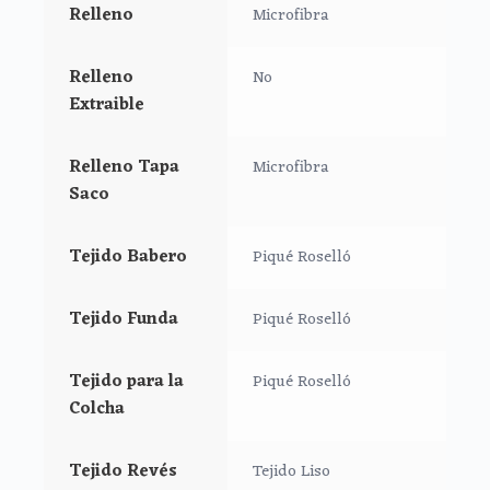
1. Funda + almohada.
Relleno
Microfibra
2. Funda + almohada + tapa de saco + babero.
Relleno
No
3. Funda + almohada + colcha + babero.
Extraible
4. Funda + almohada + tapa de saco + colcha + babero.
Relleno Tapa
Microfibra
Saco
**Puedes lavar tu saco a mano o en lavadora, siempre
agua fría, jabones no abrasivos y secado al natural.
Tejido Babero
Piqué Roselló
Tejido Funda
Piqué Roselló
Tejido para la
Piqué Roselló
Colcha
Tejido Revés
Tejido Liso