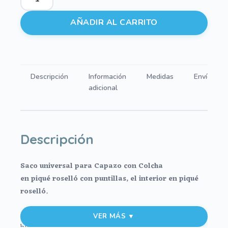
universal
para
AÑADIR AL CARRITO
capazo
con
colcha
piqué
Descripción
Información
Medidas
Envíos
roselló
adicional
blanco
con
puntillas
en
Descripción
gris
cantidad
Saco universal para Capazo con Colcha
en
piqué roselló con puntillas, el interior en piqué
roselló.
-Funda en tejido en piqué de algodón roselló
VER MÁS ▼
blanco. Con vista para tapar la cremallera.