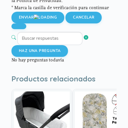
la Política de Privacidad.
* Marca la casilla de verificación para continuar
ENVIAR
CANCELAR
HAZ UNA PREGUNTA
No hay preguntas todavía
Productos relacionados
Este
Este
producto
producto
tiene
tiene
múltiples
múltiples
variantes.
variantes.