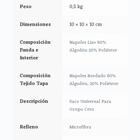
con lacito
Peso
0,5 kg
*Peto del saco en napoles con bordado de bodoques
Dimensiones
10 × 10 × 10 cm
*Cremalleras laterales.
Composición
Napoles Liso 80%
*Ojales de la funda aptos para todo tipo de arneses
Funda e
Algodón 20% Poliéster
Interior
*Trasera para grupo cero
*Puedes lavar tu saco a mano o en lavadora, siempre
Composición
Napoles Bordado 80%
agua fría, jabones no abrasivos y secado al natural.
Tejido Tapa
Algodón, 20% Poliéster
Descripción
Saco Universal Para
Grupo Cero
Relleno
Microfibra