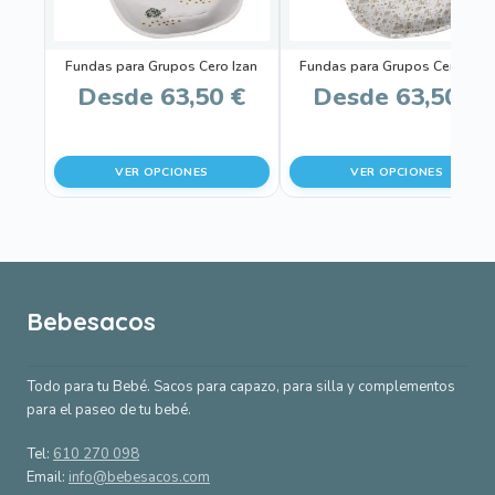
se
se
pueden
pueden
Fundas para Grupos Cero Izan
Fundas para Grupos Cero Erick
elegir
elegir
Desde
63,50
€
Desde
63,50
€
en
en
la
la
página
página
VER OPCIONES
VER OPCIONES
de
de
producto
producto
Bebesacos
Todo para tu Bebé. Sacos para capazo, para silla y complementos
para el paseo de tu bebé.
Tel:
610 270 098
Email:
info@bebesacos.com