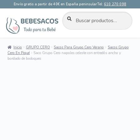
Envío gratis a partir de 40€ en España peninsular
Tel:
610 270 098
BUSCAR
Buscar
por:
Ir
Ir
a
al
la
contenido
Inicio
GRUPO CERO
Sacos Para Grupo Cero Verano
Sacos Grupo
navegación
Cero En Piqué
Saco Grupo Cero napoles celeste con entredós ancho y
bordado de bodoques