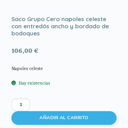
Saco Grupo Cero napoles celeste
con entredós ancho y bordado de
bodoques
106,00
€
Napoles celeste
Hay existencias
Saco
Grupo
Cero
AÑADIR AL CARRITO
napoles