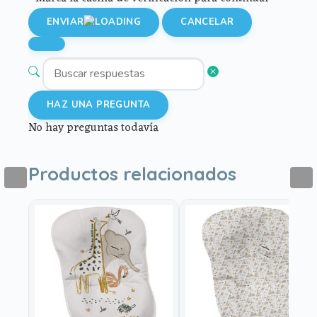
ENVIAR
CANCELAR
HAZ UNA PREGUNTA
No hay preguntas todavía
Productos relacionados
Este
Este
producto
producto
tiene
tiene
múltiples
múltiples
variantes.
variantes.
Las
Las
opciones
opciones