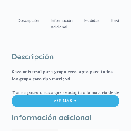
celeste
con
entredós
Descripción
Información
Medidas
Envíos
ancho
adicional
y
bordado
de
bodoques
Descripción
cantidad
Saco universal para grupo cero, apto para todos
los grupo cero tipo maxicosi
*Por su patrón, saco que se adapta a la mayoría de de
grupos cero tipo maxicosi.
VER MÁS ▼
*Funda del saco en tejido en napoles
Información adicional
*Tapa en napoles con entredós ancho y cinta de raso