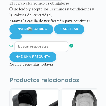
El correo electrónico es obligatorio
He leído y acepto los Términos y Condiciones y
la Política de Privacidad.
* Marca la casilla de verificación para continuar
ENVIAR
CANCELAR
HAZ UNA PREGUNTA
No hay preguntas todavía
Productos relacionados
Este
Este
producto
producto
tiene
tiene