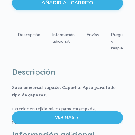
AÑADIR AL CARRITO
capazo
capucha
micro
pana
Descripción
Información
Envíos
Preguntas
corazones
adicional
y
verde
respuestas
cantidad
Descripción
Saco universal capazo. Capucha. Apto para todo
tipo de capazos.
Exterior en tejido micro pana estampada.
VER MÁS ▼
Interior en tejido villela estampada.
Información adicional