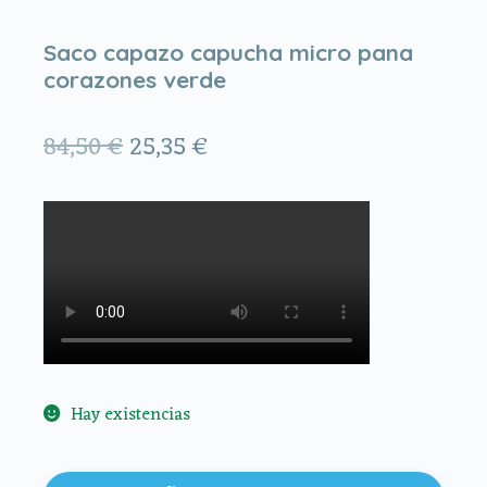
Saco capazo capucha micro pana
corazones verde
El
El
84,50
€
25,35
€
precio
precio
original
actual
era:
es:
84,50 €.
25,35 €.
Hay existencias
Saco