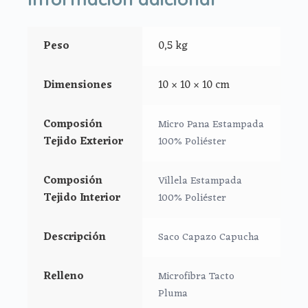
Saco cruzado con cierre de cremallera en la parte de
abajo.
Peso
0,5 kg
Botones para cierre lateral
Medidas:
Dimensiones
10 × 10 × 10 cm
Alto 78 cm
Composión
Micro Pana Estampada
Tejido Exterior
100% Poliéster
Ancho (cerrado) 43 cm.
Tejido interior 100% poliéster
Composión
Villela Estampada
Tejido Interior
100% Poliéster
Tejido exterior 100% poliéster
Descripción
Saco Capazo Capucha
Relleno
Microfibra Tacto
Pluma