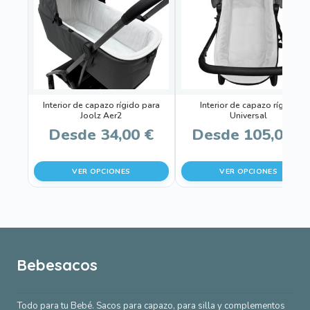
múltiples
múltiples
variantes.
variantes.
Las
Las
opciones
opciones
se
se
pueden
pueden
Interior de capazo rígido para
Interior de capazo rígido
elegir
elegir
Joolz Aer2
Universal
en
en
Desde
34,00
€
Desde
105,00
€
la
la
página
página
VER OPCIONES
VER OPCIONES
de
de
producto
producto
Bebesacos
Todo para tu Bebé. Sacos para capazo, para silla y complementos