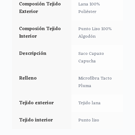
Composión Tejido
Lana 100%
Exterior
Poliéster
Botones para cierre lateral
Medidas:
Composión Tejido
Punto Liso 100%
Interior
Algodón
Alto 78 cm
Descripción
Saco Capazo
Ancho (cerrado) 43 cm.
Capucha
Relleno
Microfibra Tacto
Pluma
Tejido exterior
Tejido lana
Tejido interior
Punto liso