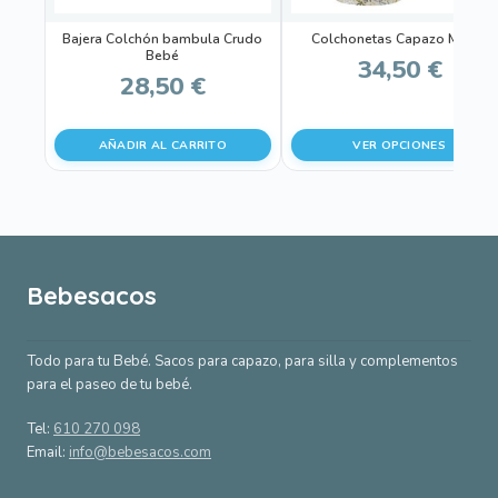
pueden
Bajera Colchón bambula Crudo
Colchonetas Capazo Marco
elegir
Bebé
34,50
€
en
28,50
€
la
página
AÑADIR AL CARRITO
VER OPCIONES
de
producto
Bebesacos
Todo para tu Bebé. Sacos para capazo, para silla y complementos
para el paseo de tu bebé.
Tel:
610 270 098
Email:
info@bebesacos.com