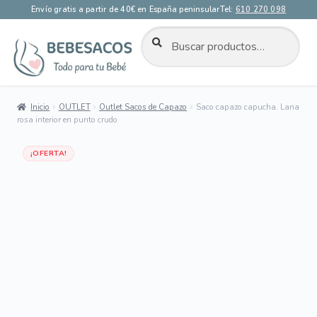
Envío gratis a partir de 40€ en España peninsular
Tel:
610 270 098
BUSCAR
Buscar
por:
Ir
Ir
a
al
la
contenido
Inicio
OUTLET
Outlet Sacos de Capazo
Saco capazo capucha. Lana
navegación
rosa interior en punto crudo
Dto 50%
¡OFERTA!