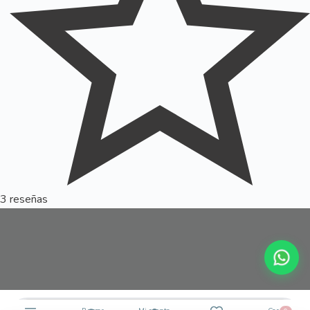
3 reseñas
BUSCAR
Buscar