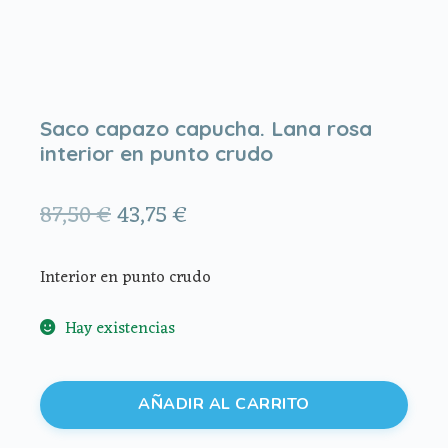
Saco capazo capucha. Lana rosa
interior en punto crudo
El
El
87,50
€
43,75
€
precio
precio
Interior en punto crudo
original
actual
era:
es:
Hay existencias
87,50 €.
43,75 €.
Saco
AÑADIR AL CARRITO
capazo
capucha.