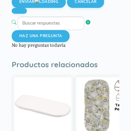
ENVIAR
CANCELAR
HAZ UNA PREGUNTA
No hay preguntas todavía
Productos relacionados
Este
producto
tiene
múltiples
variantes.
Las
opciones
se