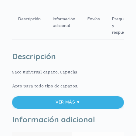
Lana
rosa
Descripción
Información
Envíos
Preguntas
interior
adicional
y
en
respuestas
punto
crudo
cantidad
Descripción
Saco universal capazo. Capucha
Apto para todo tipo de capazos.
Exterior en tejido lana.
VER MÁS ▼
Interior en tejido punto
Información adicional
Saco cruzado con cierre de cremallera en la parte de
abajo.