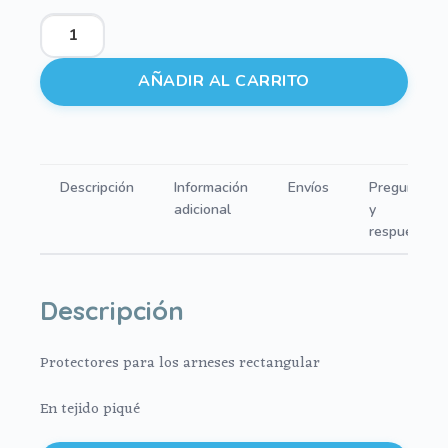
Protectores
de
arneses
AÑADIR AL CARRITO
en
tejido
de
piqué
Descripción
Información
Envíos
Preguntas
gris
adicional
y
cantidad
respuestas
Descripción
Protectores para los arneses rectangular
En tejido piqué