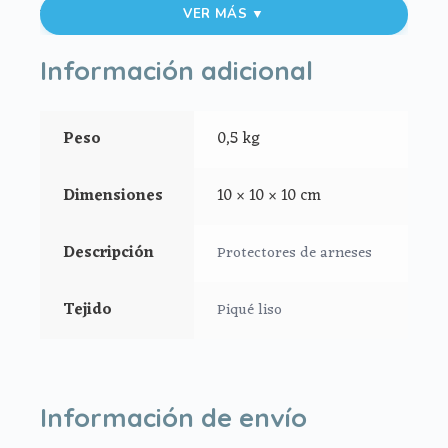
Aptos para todos los modelos de silla.
VER MÁS ▼
Cierre de velcro.
Información adicional
Vivos en piqué
Peso
0,5 kg
Dimensiones
10 × 10 × 10 cm
Descripción
Protectores de arneses
Tejido
Piqué liso
Información de envío