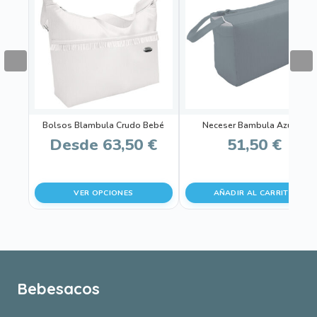
tiene
múltiples
variantes.
Las
opciones
se
pueden
Bolsos Blambula Crudo Bebé
Neceser Bambula Azulón
elegir
Desde
63,50
€
51,50
€
en
la
página
VER OPCIONES
AÑADIR AL CARRITO
de
producto
Bebesacos