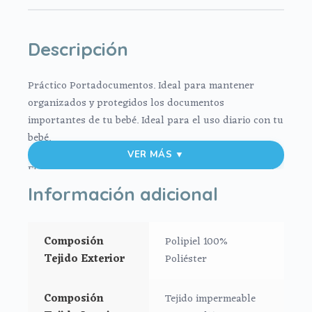
Descripción
Práctico Portadocumentos.
Ideal para mantener
organizados y protegidos los documentos
importantes de tu bebé. Ideal para el uso diario con tu
bebé.
VER MÁS ▼
El exterior en polipiel lisa impermeable, muy suave y
agradable.
Información adicional
Para el interior tejido blanco impermeable, muy fácil
de limpiar por dentro y por fuera con paño húmedo y
cuando necesites puedes lavar en lavadora siempre
Composión
Polipiel 100%
agua fría jabones no abrasivos y secado al natural.
Tejido Exterior
Poliéster
Bolsillos interiores en los dos lados, y para mayor
comodidad y que no te falte de nada lleva en el
Composión
Tejido impermeable
interior una agenda y un bolígrafo para poder