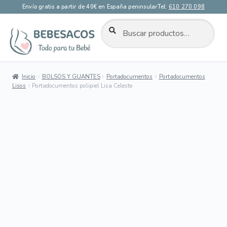
Envío gratis a partir de 40€ en España peninsular
Tel:
610 270 098
BUSCAR
Buscar
por:
Ir
Ir
a
al
la
contenido
Inicio
BOLSOS Y GUANTES
Portadocumentos
Portadocumentos
navegación
Lisos
Portadocumentos polipiel Lisa Celeste