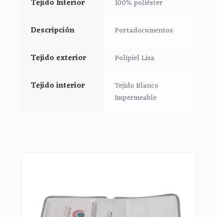
Tejido Interior
100% poliéster
apuntar tus citas.
Cierre con cremallera al tono del estampado.
Descripción
Portadocumentos
Medidas Portadocumentos:
Tejido exterior
Polipiel Lisa
25x18cms
Tejido interior
Tejido Blanco
Impermeable