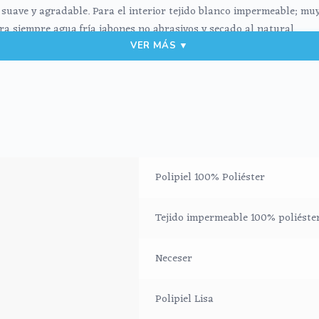
y suave y agradable. Para el interior tejido blanco impermeable; mu
a siempre agua fría jabones no abrasivos y secado al natural.
VER MÁS ▼
nizadas en el interior.
Polipiel 100% Poliéster
Tejido impermeable 100% poliéste
Neceser
Polipiel Lisa