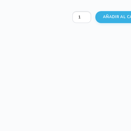
Neceser
AÑADIR AL C
Polipiel
Lisa
Rosa
Bebe
cantidad