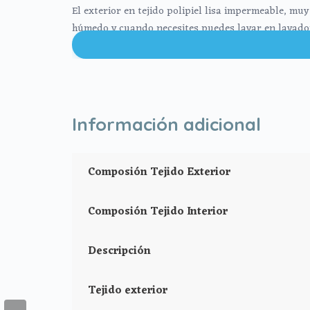
El exterior en tejido polipiel lisa impermeable, mu
húmedo y cuando necesites puedes lavar en lavador
Cierre con cremallera al tono del estampado.
Puedes llevar las cositas del aseo tu bebé bien orga
Medidas Neceser:
26 cms Ancho
15 cms Alto
Información adicional
10 cms de lomo
Composión Tejido Exterior
Composión Tejido Interior
Descripción
Tejido exterior