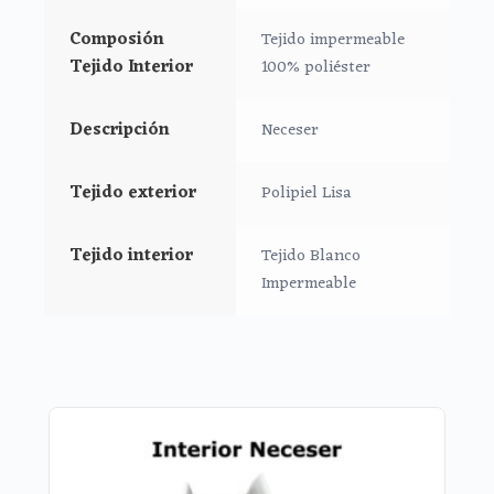
Puedes llevar las cositas del aseo tu bebé bien
organizadas en el interior.
Composión
Tejido impermeable
Medidas Neceser:
Tejido Interior
100% poliéster
26 cms Ancho
15 cms Alto
Descripción
Neceser
10 cms de lomo
Tejido exterior
Polipiel Lisa
Tejido interior
Tejido Blanco
Impermeable