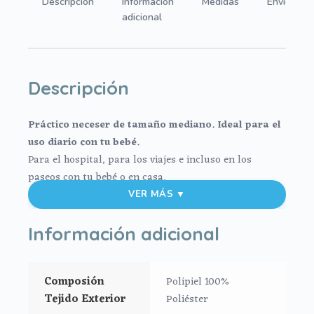
Descripción
Información
Medidas
Envíos
adicional
Descripción
Práctico neceser de tamaño mediano. Ideal para el
uso diario con tu bebé.
Para el hospital, para los viajes e incluso en los
paseos con tu bebé o en casa.
El exterior en tejido polipiel lisa impermeable, muy
VER MÁS ▼
suave y agradable. Para el interior tejido blanco
impermeable; muy fácil de limpiar por dentro y por
Información adicional
fuera con paño húmedo y cuando necesites puedes
lavar en lavadora siempre agua fría jabones no
Composión
Polipiel 100%
abrasivos y secado al natural.
Tejido Exterior
Poliéster
Cierre con cremallera al tono del estampado.