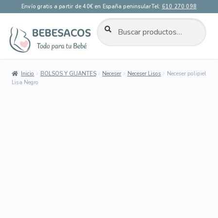
Envío gratis a partir de 40€ en España peninsular
Tel:
610 270 098
BUSCAR
Buscar
por:
Ir
Ir
a
al
la
contenido
Inicio
BOLSOS Y GUANTES
Neceser
Neceser Lisos
Neceser polipiel
navegación
Lisa Negro