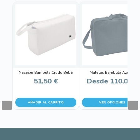
Este
producto
tiene
múltiples
variantes.
Las
opciones
se
pueden
Neceser Bambula Crudo Bebé
Maletas Bambula Azulón
elegir
51,50
€
Desde
110,00
€
en
la
página
AÑADIR AL CARRITO
VER OPCIONES
de
producto