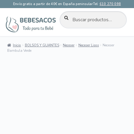
Envío gratis a partir de 40€ en España peninsular
Tel:
610 270 098
BUSCAR
Buscar
por:
Ir
Ir
a
al
la
contenido
Inicio
BOLSOS Y GUANTES
Neceser
Neceser Lisos
Neceser
navegación
Bambula Verde