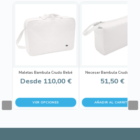
Este
producto
tiene
múltiples
variantes.
Las
opciones
se
pueden
Maletas Bambula Crudo Bebé
Neceser Bambula Crudo Bebé
elegir
Desde
110,00
€
51,50
€
en
la
página
VER OPCIONES
AÑADIR AL CARRITO
de
producto