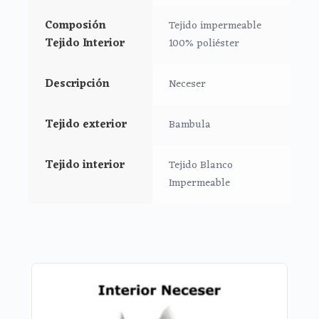
Puedes llevar las cositas del aseo tu bebé bien
organizadas en el interior.
Composión
Tejido impermeable
Medidas Neceser:
Tejido Interior
100% poliéster
26 cms Ancho
15 cms Alto
Descripción
Neceser
10 cms de lomo
Tejido exterior
Bambula
Tejido interior
Tejido Blanco
Impermeable