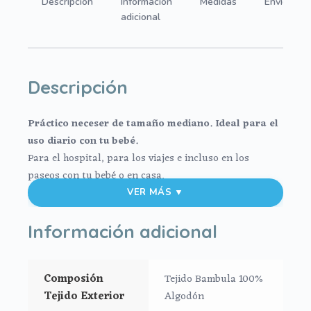
Descripción
Información
Medidas
Envíos
adicional
Descripción
Práctico neceser de tamaño mediano. Ideal para el
uso diario con tu bebé.
Para el hospital, para los viajes e incluso en los
paseos con tu bebé o en casa.
El exterior en tejido bambula de algodón, muy suave y
VER MÁS ▼
agradable. Para el interior tejido blanco impermeable;
muy fácil de limpiar por dentro y por fuera con paño
Información adicional
húmedo y cuando necesites puedes lavar en lavadora
siempre agua fría jabones no abrasivos y secado al
Composión
Tejido Bambula 100%
natural.
Tejido Exterior
Algodón
Cierre con cremallera al tono del estampado.