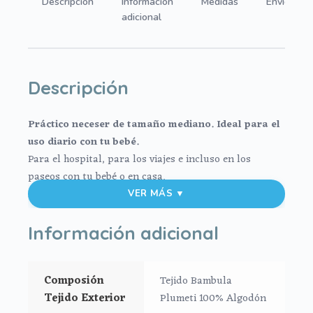
Descripción
Información
Medidas
Envíos
adicional
Descripción
Práctico neceser de tamaño mediano. Ideal para el
uso diario con tu bebé.
Para el hospital, para los viajes e incluso en los
paseos con tu bebé o en casa.
El exterior en tejido bambula de algodón, muy suave y
VER MÁS ▼
agradable. Para el interior tejido blanco impermeable;
muy fácil de limpiar por dentro y por fuera con paño
Información adicional
húmedo y cuando necesites puedes lavar en lavadora
siempre agua fría jabones no abrasivos y secado al
Composión
Tejido Bambula
natural.
Tejido Exterior
Plumeti 100% Algodón
Cierre con cremallera al tono del estampado.