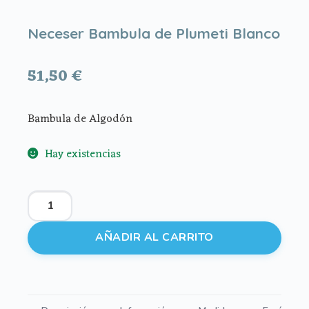
Neceser Bambula de Plumeti Blanco
51,50
€
Bambula de Algodón
Hay existencias
Neceser
Bambula
de
AÑADIR AL CARRITO
Plumeti
Blanco
cantidad