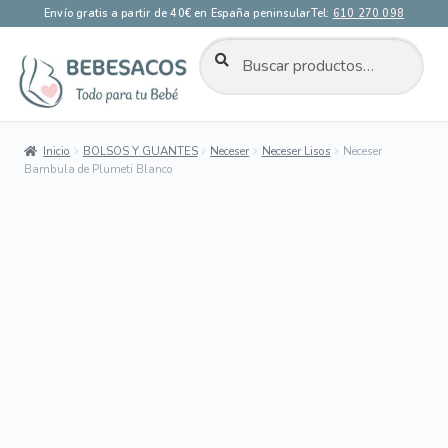
Envío gratis a partir de 40€ en España peninsular
Tel:
610 270 098
BUSCAR
Buscar
por:
Ir
Ir
a
al
la
contenido
Inicio
BOLSOS Y GUANTES
Neceser
Neceser Lisos
Neceser
navegación
Bambula de Plumeti Blanco