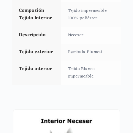
Puedes llevar las cositas del aseo tu bebé bien
organizadas en el interior.
Composión
Tejido impermeable
Medidas Neceser:
Tejido Interior
100% poliéster
26 cms Ancho
15 cms Alto
Descripción
Neceser
10 cms de lomo
Tejido exterior
Bambula Plumeti
Tejido interior
Tejido Blanco
Impermeable