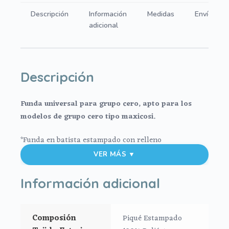
Jessie
Descripción
Información
Medidas
Envíos
Maquillaje
adicional
cantidad
Descripción
Funda universal para grupo cero, apto para los
modelos de grupo cero tipo maxicosi.
*Funda en batista estampado con relleno
microfibra hueca para mayor confort del bebé.
VER MÁS ▼
*Ojales para los arneses.
Información adicional
*El relleno de la funda es micro fibra prensada para
mayor confort y comodidad del bebé.
Composión
Piqué Estampado