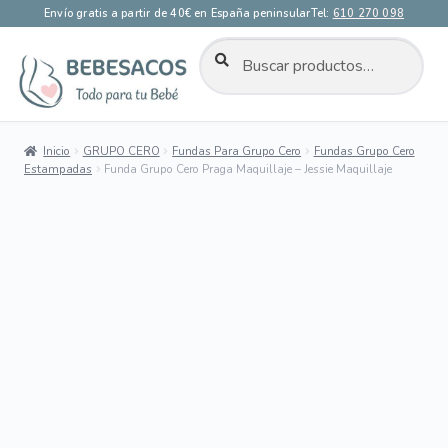
Envío gratis a partir de 40€ en España peninsular
Tel:
610 270 098
BUSCAR
Buscar
por:
Ir
Ir
a
al
la
contenido
Inicio
GRUPO CERO
Fundas Para Grupo Cero
Fundas Grupo Cero
navegación
Estampadas
Funda Grupo Cero Praga Maquillaje – Jessie Maquillaje