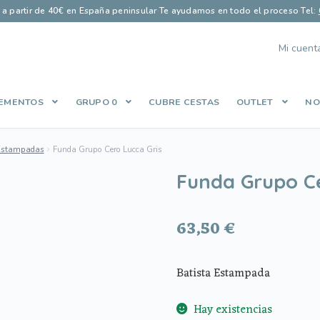
s a partir de 40€ en España peninsular
·
Te ayudamos en todo el proceso
·
Tel:
Mi cuent
EMENTOS
GRUPO 0
CUBRE CESTAS
OUTLET
NO
Finalizar compra
Guía saco perfecto
Let’s Keep In Touch
Lista de
 Estampadas
Funda Grupo Cero Lucca Gris
es
Política de Privacidad
Qué opinan nuestros clientes
Share Cart
Funda Grupo Ce
63,50
€
Batista Estampada
Hay existencias