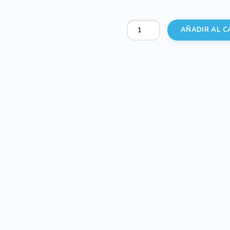
Funda
AÑADIR AL C
Grupo
Cero
Lucca
Gris
cantidad