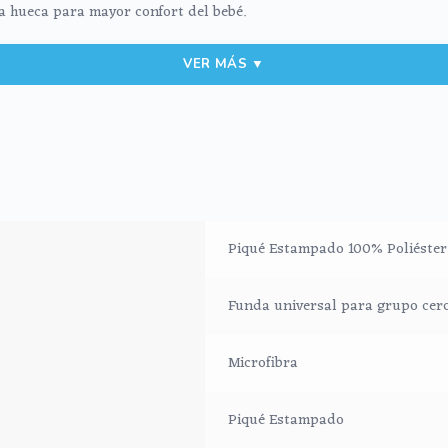
a hueca para mayor confort del bebé.
VER MÁS ▼
ra mayor confort y comodidad del bebé.
cha consistencia para que no se aplaste con el peso de bebe y permi
Piqué Estampado 100% Poliéster
Funda universal para grupo cer
Microfibra
Piqué Estampado