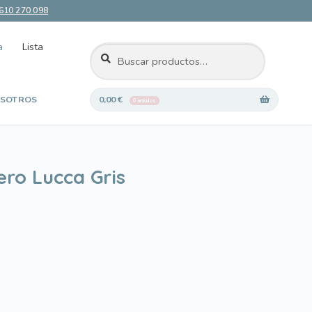
610 270 098
a
Lista
BUSCAR
Buscar
por:
SOTROS
0,00
€
0 artículos
 deseos
ro Lucca Gris