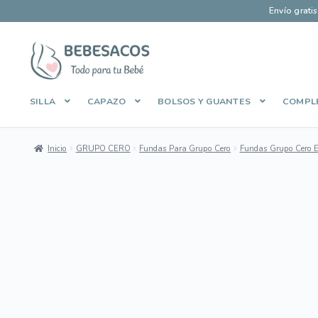
Envío grati
Ir
Ir
a
al
la
contenido
SILLA
CAPAZO
BOLSOS Y GUANTES
COMPL
navegación
Inicio
Aviso Legal
Carrito
Contacto
Envíos y Devoluciones
Inicio
GRUPO CERO
Fundas Para Grupo Cero
Fundas Grupo Cero
Manage Profile
Mi cuenta
Pago Seguro
Política de Cooki
Sobre Bebesacos
Sobre Bebesacos vieja
Tienda