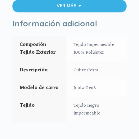
Aberturas de cremalleras
VER MÁS ▼
Totalmente ajustada a la cesta y al chasis.
Patrón adaptado totalmente al chasis
Joolz
Información adicional
Geo3
Permite el plegado del chasis sin que tengas
que quitar el cubre cesta.
Composión
Tejido Impermeable
Protege la intimidad de tus cosas de la lluvia,
Tejido Exterior
100% Poliéster
del polvo y de la pérdida de los mismos.
Descripción
Cubre Cesta
Modelo de carro
Joolz Geo3
Tejido
Tejido negro
impermeable