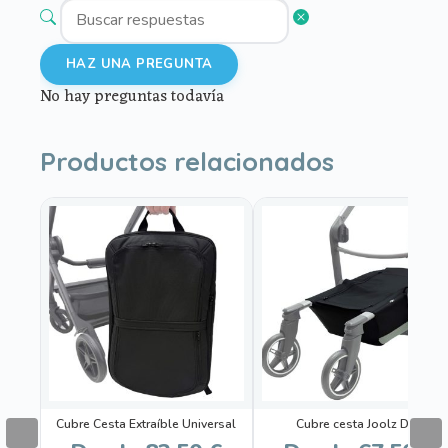
HAZ UNA PREGUNTA
No hay preguntas todavía
Productos relacionados
Este
Este
producto
producto
tiene
tiene
múltiples
múltiples
variantes.
variantes.
Las
Las
opciones
opciones
se
se
pueden
pueden
Cubre Cesta Extraíble Universal
Cubre cesta Joolz Day
elegir
elegir