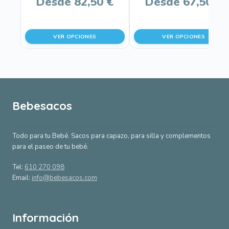
Desde
82,50
€
Desde
67,50
€
en
en
la
la
página
página
VER OPCIONES
VER OPCIONES
de
de
producto
producto
Bebesacos
Todo para tu Bebé. Sacos para capazo, para silla y complementos
para el paseo de tu bebé.
Tel:
610 270 098
Email:
info@bebesacos.com
Información