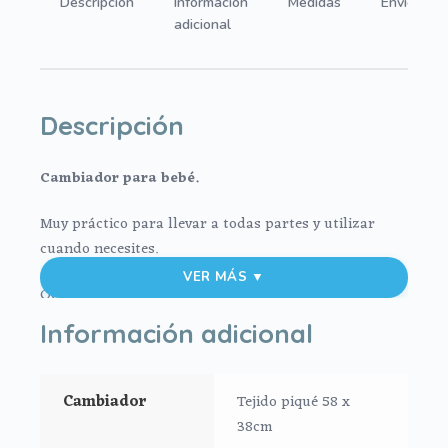
Descripción
Información
Medidas
Envíos
adicional
Descripción
Cambiador para bebé.
Muy práctico para llevar a todas partes y utilizar
cuando necesites.
VER MÁS ▼
Ocupa muy poco espacio para poder llevar en
cualquier bolso.
Información adicional
En tejido bambula de algodón
Cambiador
Tejido piqué 58 x
El interior siempre en tejido impermeable.
38cm