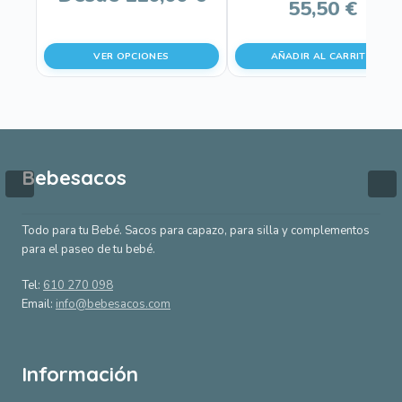
en
55,50
€
la
página
VER OPCIONES
AÑADIR AL CARRITO
de
producto
Bebesacos
Todo para tu Bebé. Sacos para capazo, para silla y complementos
para el paseo de tu bebé.
Tel:
610 270 098
Email:
info@bebesacos.com
Información