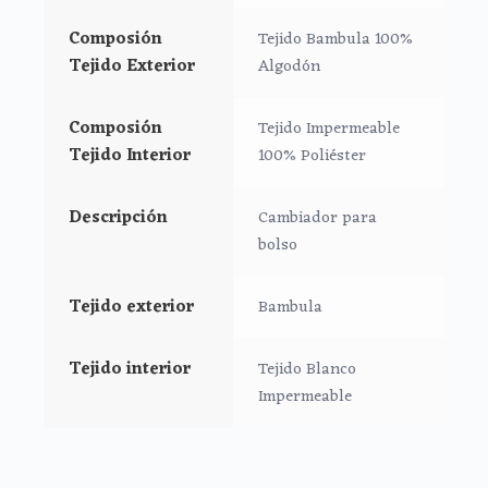
Medidas: 58 X 38cm
Composión
Tejido Bambula 100%
Puedes lavar a mano o en lavadora siempre agua fría
Tejido Exterior
Algodón
jabones no abrasivos y secado al natural.
Composión
Tejido Impermeable
Tejido Interior
100% Poliéster
Descripción
Cambiador para
bolso
Tejido exterior
Bambula
Tejido interior
Tejido Blanco
Impermeable