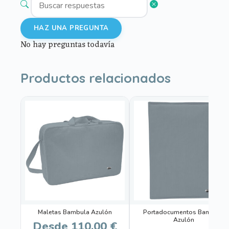
HAZ UNA PREGUNTA
No hay preguntas todavía
Productos relacionados
Este
producto
tiene
múltiples
variantes.
Las
opciones
se
pueden
Maletas Bambula Azulón
Portadocumentos Bambula
elegir
Azulón
Desde
110,00
€