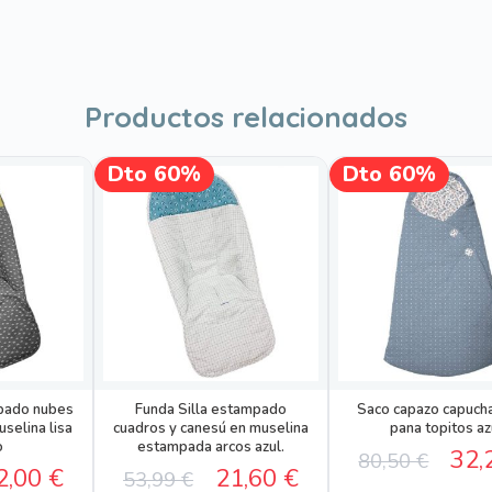
Productos relacionados
Este
Dto 60%
Dto 60%
¡OFERTA!
¡OFERTA!
producto
tiene
múltiples
variantes.
Las
opciones
se
pueden
elegir
en
mpado nubes
Funda Silla estampado
Saco capazo capuch
uselina lisa
cuadros y canesú en muselina
pana topitos az
la
o
estampada arcos azul.
El
32,
página
80,50
€
El
El
El
2,00
€
21,60
€
53,99
€
de