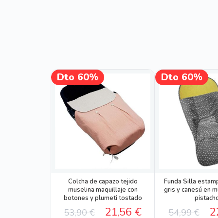
Este
Dto 60%
Dto 60%
¡OFERTA!
¡OFERTA!
producto
tiene
múltiples
variantes.
Las
opciones
se
pueden
elegir
en
Colcha de capazo tejido
Funda Silla esta
muselina maquillaje con
gris y canesú en m
la
botones y plumeti tostado
pistach
página
El
El
El
21,56
€
2
53,90
€
54,99
€
de