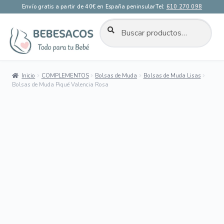
Envío gratis a partir de 40€ en España peninsular
Tel:
610 270 098
BUSCAR
Buscar
por:
Ir
Ir
a
al
la
contenido
Inicio
COMPLEMENTOS
Bolsas de Muda
Bolsas de Muda Lisas
navegación
Bolsas de Muda Piqué Valencia Rosa