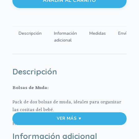
AÑADIR AL CARRITO
Piqué
Valencia
Rosa
cantidad
Descripción
Información
Medidas
Envíos
adicional
Descripción
Bolsas de Muda:
Pack de dos bolsas de muda, ideales para organizar
las cositas del bebé.
VER MÁS ▼
En tejido piqué de algodón.
Información adicional
Cierre con cordón en el mismo estampado.