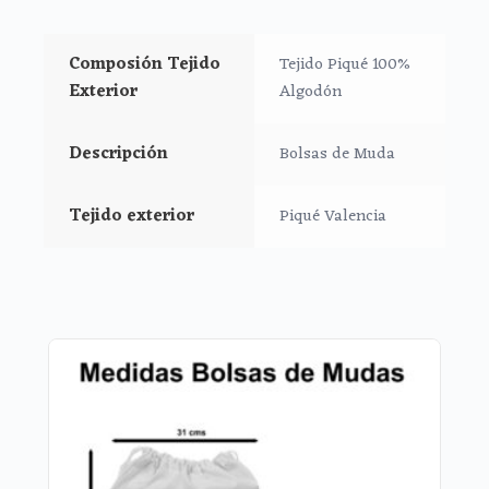
Medidas Bolsa Grande: 37x31cms
Composión Tejido
Tejido Piqué 100%
Exterior
Algodón
Medidas Bolsa Pequeña: 29x23cms
**Puedes lavar a mano o en lavadora, siempre agua
Descripción
Bolsas de Muda
fría, jabones no abrasivos y secado al natural.
Tejido exterior
Piqué Valencia