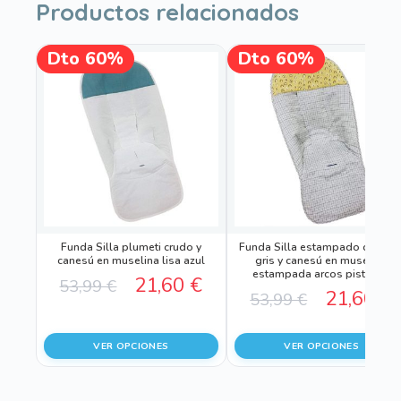
Productos relacionados
Este
Este
Dto 60%
Dto 60%
¡OFERTA!
¡OFERTA!
producto
producto
tiene
tiene
múltiples
múltiples
variantes.
variantes.
Las
Las
opciones
opciones
se
se
pueden
pueden
Funda Silla plumeti crudo y
Funda Silla estampado cuadro
elegir
elegir
canesú en muselina lisa azul
gris y canesú en muselina
estampada arcos pistacho
en
en
El
El
21,60
€
53,99
€
El
21,60
€
53,99
€
la
la
precio
precio
página
página
precio
original
actual
de
de
VER OPCIONES
VER OPCIONES
original
producto
producto
era:
es:
era:
e