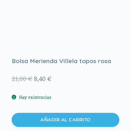
Bolsa Merienda Villela topos rosa
El
El
21,00
€
8,40
€
precio
precio
Hay existencias
original
actual
era:
es:
Bolsa
21,00 €.
8,40 €.
AÑADIR AL CARRITO
Merienda
Villela