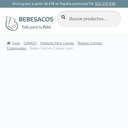
Envío gratis a partir de 40€ en España peninsular
Tel:
610 270 098
BUSCAR
Buscar
por:
Ir
Ir
a
al
la
contenido
Inicio
CAPAZO
Interiores Para Capazo
Bajeras Colchón
navegación
Estampadas
Bajera Colchón Capazo Lyon