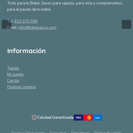
Todo para tu Bebé. Sacos para capazo, para silla y complementos
para el paseo de tu bebé.
Tel:
610 270 098
Email:
info@bebesacos.com
Información
Tienda
Mi cuenta
Carrito
Finalizar compra
Calidad Garantizada
VISA
AMEX
Envíos y Devoluciones
Aviso Legal
Pago Seguro
Política de Cookies