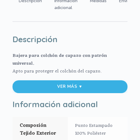
Descripción
Información
Medidas
Envíos
adicional
Descripción
Bajera para colchón de capazo con patrón
universal.
Apto para proteger el colchón del capazo.
En tejido punto estampado
VER MÁS ▼
Se ajusta al colchón mediante goma.
Información adicional
Medidas máximo 80x38cm
Composión
Punto Estampado
Tejido Exterior
100% Poliéster