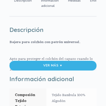
Descripción
Información
Medidas
Envíos
adicional
Descripción
Bajera para colchón con patrón universal.
Apto para proteger el colchón del capazo cuando lo
llevas encima del interior, 0 cuando no llevas interior
VER MÁS ▼
de capazo.
Información adicional
En tejido de algodón bambula.
Se ajusta al colchón mediante goma.
Composión
Tejido Bambula 100%
Tejido
Algodón
Medidas máximo 80x38cm