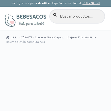
Envío gratis a partir de 40€ en España peninsular
Tel:
610 270 098
BUSCAR
Buscar
por:
Ir
Ir
a
al
la
contenido
Inicio
CAPAZO
Interiores Para Capazo
Bajeras Colchón Piqué
navegación
Bajera Colchón bambula beis