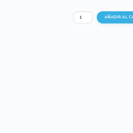
Babitas
AÑADIR AL C
Piqué
Valencia
Blanco
cantidad