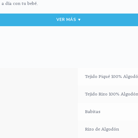
 a día con tu bebé.
o y por el otro lado en rizo de algodón.
VER MÁS ▼
fría, jabones no abrasivos y secado al natural.
Tejido Piqué 100% Algod
Tejido Rizo 100% Algodó
Babitas
Rizo de Algodón