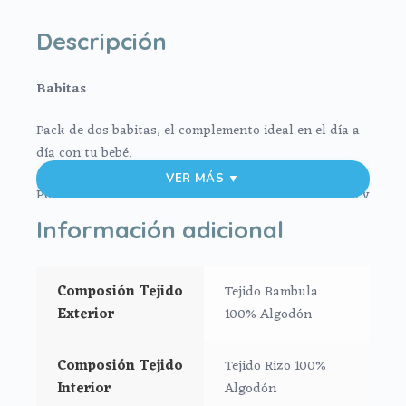
Descripción
Babitas
Pack de dos babitas, el complemento ideal en el día a
día con tu bebé.
VER MÁS ▼
Por un lado, tejido de algodón a juego con tu capazo y
por el otro lado en rizo de algodón.
Información adicional
Medidas: 24x31cm
Composión Tejido
Tejido Bambula
**Puedes lavar a mano o en lavadora, siempre agua
Exterior
100% Algodón
fría, jabones no abrasivos y secado al natural.
Composión Tejido
Tejido Rizo 100%
Interior
Algodón