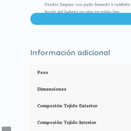
Puedes limpiar con paño húmedo y también 
Borde del babero un vivo en tejido liso
Composición: 100% poliéster
Medidas: largo 38cm x ancho 29cm
Se puede lavar en lavadora agua fría
No usar jabones abrasivos
No usar lejía
Información adicional
No lavar en seco
No planchar
r
Peso
Dimensiones
Composión Tejido Exterior
Composión Tejido Interior