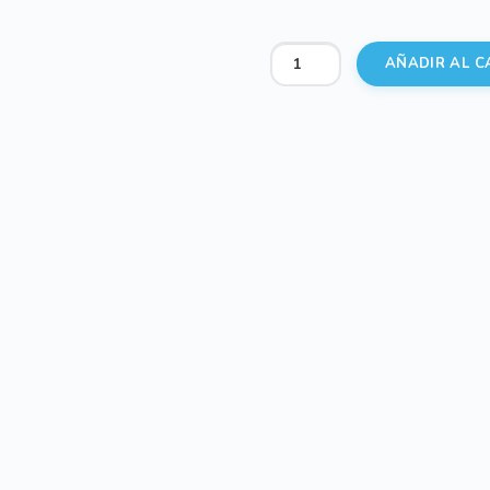
Babero
AÑADIR AL C
polipiel
tostado
cantidad