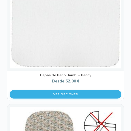
opciones
se
pueden
elegir
en
la
página
de
producto
Capas de Baño Bambi – Benny
Desde
52,00
€
VER OPCIONES
Este
producto
tiene
múltiples