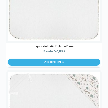
elegir
en
la
página
de
producto
Capas de Baño Dylan – Daren
Desde
52,00
€
VER OPCIONES
Este
producto
tiene
múltiples
variantes.
Las