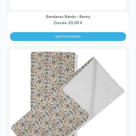
producto
Bandanas Bambi – Benny
Desde
20,00
€
VER OPCIONES