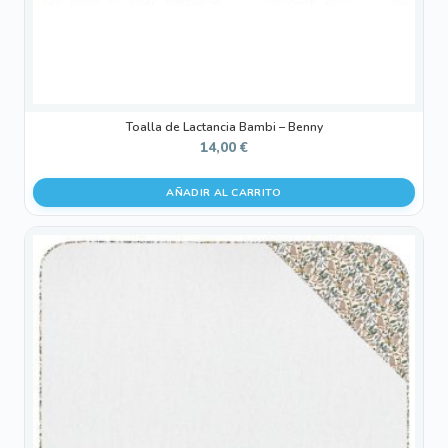
Toalla de Lactancia Bambi – Benny
14,00
€
AÑADIR AL CARRITO
Este
producto
tiene
múltiples
variantes.
Las
opciones
se
pueden