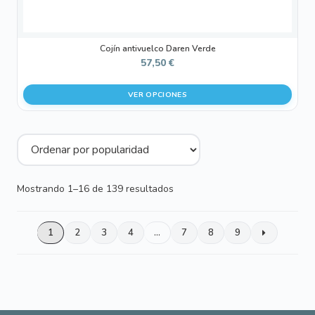
producto
Cojín antivuelco Daren Verde
57,50
€
VER OPCIONES
Ordenado
Mostrando 1–16 de 139 resultados
por
popularidad
1
2
3
4
…
7
8
9