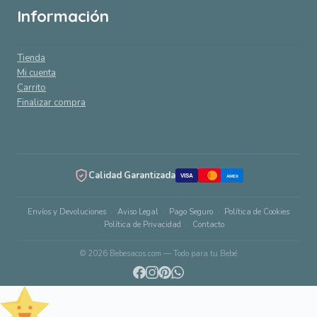
Información
Tienda
Mi cuenta
Carrito
Finalizar compra
Calidad Garantizada
VISA
AMEX
Envíos y Devoluciones
Aviso Legal
Pago Seguro
Política de Cookies
Política de Privacidad
Contacto
© 2026 Bebesacos.com — Todo para tu Bebé