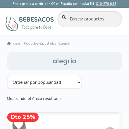
Envío gratis a partir de 40€ en España peninsular
Tel:
610 270 098
BUSCAR
Buscar
por:
Ir
Ir
a
al
la
contenido
Inicio
Productos etiquetados “alegría”
navegación
alegría
Mostrando el único resultado
Este
Dto 25%
¡OFERTA!
producto